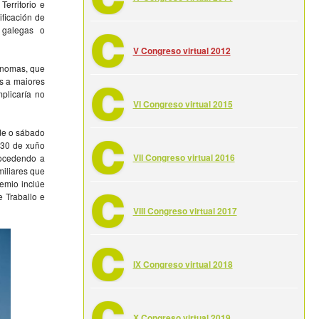
Territorio e
ificación de
 galegas o
V Congreso virtual 2012
ónomas, que
es a maiores
plicaría no
VI Congreso virtual 2015
de o sábado
 30 de xuño
VII Congreso virtual 2016
rocedendo a
miliares que
remio inclúe
 Traballo e
VIII Congreso virtual 2017
IX Congreso virtual 2018
X Congreso virtual 2019