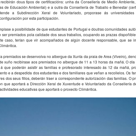
recibirán dous tipos de certificacións: unha da Consellería de Medio Ambiente, 
cas de Educación Ambiental) e a outra da Consellería de Traballo e Benestar (cert
dende a Subdirección Xeral de Voluntariado, proporase ás universidades
onfiguración por esta participación.
mplase a posibilidade de que estudantes de Portugal e doutras comunidades aut
an ser premiados pola calidade dos seus traballos, ocupando as prazas dispoñibl
ste caso, terían que vir acompañados de algún docente responsable, que se im
limántica.
a premiados se desenvolva no albergue da Xunta da praia de Area (Viveiro), den
de xuño recibirase aos premiados no albergue de 11 a 13 horas da mañá. O día
, á que poderán asistir as familias e profesorado interesado ás 12 da mañá, p
nto e a despedida dos estudantes e dos familiares que veñan a recollelos. Os fa
es dos seus fillos, deberán traer a correspondente autorización das familias. O p
n que aportará a Dirección Xeral de Xuventude e Voluntariado da Consellería de
ctividades educativas que aportará o proxecto Climántica.