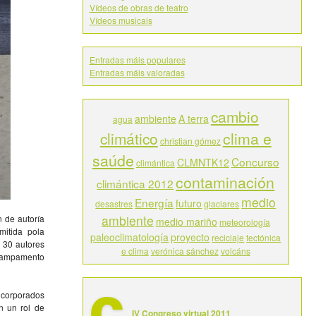
Vídeos de obras de teatro
Vídeos musicais
Entradas máis populares
Entradas máis valoradas
cambio
ambiente
A terra
agua
climático
clima e
christian gómez
saúde
Concurso
CLMNTK12
climántica
contaminación
climántica 2012
medio
Energía
futuro
desastres
glaciares
ambiente
 de autoría
medio mariño
meteorología
mitida pola
paleoclimatología
proyecto
reciclaje
tectónica
 30 autores
e clima
verónica sánchez
volcáns
 campamento
ncorporados
n un rol de
IV Congreso virtual 2011