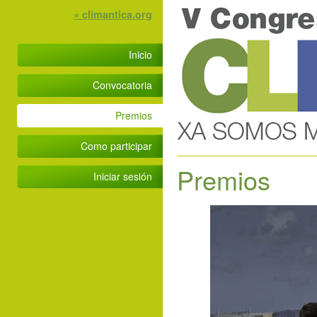
« climantica.org
Inicio
Convocatoria
Premios
Como participar
Premios
Iniciar sesión