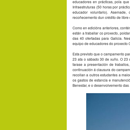
educadores en prácticas, pola que 
Infraestruturas (50 horas por prácti
educador voluntario). Asemade, 
recoñecemento dun crédito de libre c
Como en edicións anteriores, conté
están a traballar co proxecto, poid
das 40 ofertadas para Galicia. Ne
equipo de educadores do proxecto C
Esta previsto que o campamento par
23 ata o sábado 30 de xuño. O 23 
farase a presentación de traballos
continuación á clausura do campame
recollan a outros estudantes a maior
os gastos de estancia e manutenció
Benestar, e o desenvolvemento das a