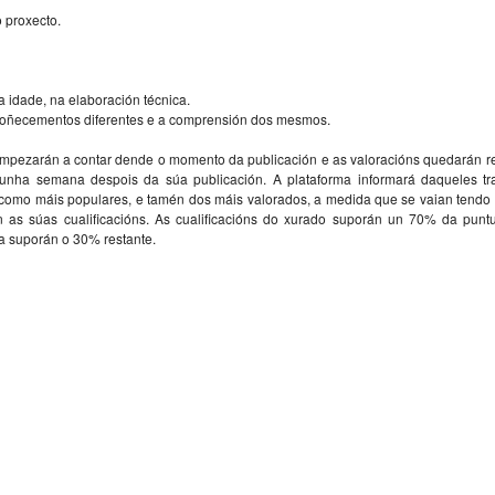
o proxecto.
 idade, na elaboración técnica.
 coñecementos diferentes e a comprensión dos mesmos.
mpezarán a contar dende o momento da publicación e as valoracións quedarán re
unha semana despois da súa publicación. A plataforma informará daqueles tr
 como máis populares, e tamén dos máis valorados, a medida que se vaian tendo 
as súas cualificacións. As cualificacións do xurado suporán un 70% da punt
a suporán o 30% restante.