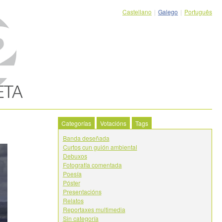
Castellano
|
Galego
|
Português
Categorías
Votacións
Tags
Banda deseñada
Curtos cun guión ambiental
Debuxos
Fotografía comentada
Poesía
Póster
Presentacións
Relatos
Reportaxes multimedia
Sin categoría